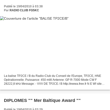
Publié le 19/04/2010 à 03:38
Par
RADIO CLUB FG5KC
La balise TP2CE / B du Radio-Club du Conseil de l'Europe, TP2CE, HNE
Opérationnelle. Puissance: 450 mW Antenne: GP R-7000 Mode CW F
28222,8 kHz Message: - VVV DE TP2CE / B http://ewwa.free.fr N E W! site
Beacon TP2CE / B sur Actifs 28.222.8 Mhz - plus...
DIPLOMES "" Mer Baltique Award ""
Publié le 19/04/2010 à 03:29