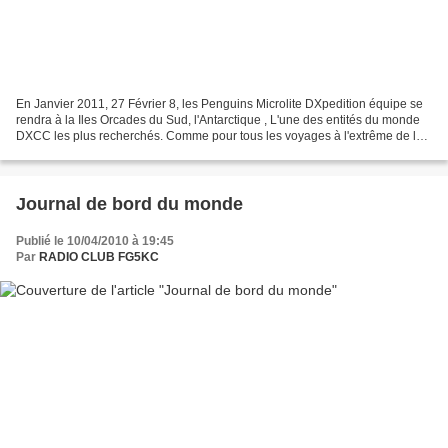
En Janvier 2011, 27 Février 8, les Penguins Microlite DXpedition équipe se
rendra à la Iles Orcades du Sud, l'Antarctique , L'une des entités du monde
DXCC les plus recherchés. Comme pour tous les voyages à l'extrême de la
planète, cette expédition DX...
Journal de bord du monde
Publié le 10/04/2010 à 19:45
Par
RADIO CLUB FG5KC