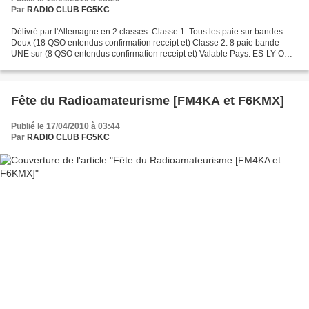
Par
RADIO CLUB FG5KC
Délivré par l'Allemagne en 2 classes: Classe 1: Tous les paie sur bandes
Deux (18 QSO entendus confirmation receipt et) Classe 2: 8 paie bande
UNE sur (8 QSO entendus confirmation receipt et) Valable Pays: ES-LY-OH-
OZ-RA-LM-SP-YL-DL. Demande une & figuré...
Fête du Radioamateurisme [FM4KA et F6KMX]
Publié le 17/04/2010 à 03:44
Par
RADIO CLUB FG5KC