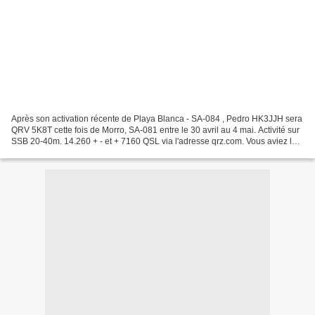
Après son activation récente de Playa Blanca - SA-084 , Pedro HK3JJH sera
QRV 5K8T cette fois de Morro, SA-081 entre le 30 avril au 4 mai. Activité sur
SSB 20-40m. 14.260 + - et + 7160 QSL via l'adresse qrz.com. Vous aviez les
73 De Pedro J. Allina B....