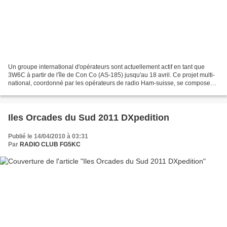
Un groupe international d'opérateurs sont actuellement actif en tant que
3W6C à partir de l'île de Con Co (AS-185) jusqu'au 18 avril. Ce projet multi-
national, coordonné par les opérateurs de radio Ham-suisse, se compose
d'environ 20 personnes dont une...
Iles Orcades du Sud 2011 DXpedition
Publié le 14/04/2010 à 03:31
Par
RADIO CLUB FG5KC