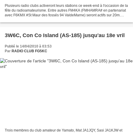
Plusieurs radio clubs activeront leurs stations ce week-end à l'occasion de la
fête du radioamateurisme. Entre autres FM4KA (FMHAMRA# en partenariat
avec F6KMX #St Maur des fossés 94 ValdeMarne) seront actifs sur 20m.
Venez nous rejoindre nous faire un...
3W6C, Con Co Island (AS-185) jusqu'au 18e vril
Publié le 14/04/2010 à 03:53
Par
RADIO CLUB FG5KC
Trois membres du club amateur de Yamato, Mat JA1JQY, Sasi JA1KJW et