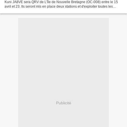
Kuni JA8VE sera QRV de L'île de Nouvelle Bretagne (OC-008) entre le 15
avril et 23. Ils seront mis en place deux stations et d'exploiter toutes les
bandes 160Mts à 10mts, CW et SSB. Leur...
Publicité