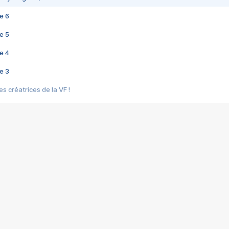
e 6
e 5
e 4
e 3
s créatrices de la VF !
e 2
e 1
e Mektoub My Love arrive enfin ! Rencontre avec Shaïn Boumedine et Sal
i : après Toni en famille
elle réalise le bouleversant Dites lui que je l'aime
ais ! Rencontre autour de Vie privée de Rebecca Zlotowski
 de Marguerite, Grave... Rencontre avec Ella Rumpf