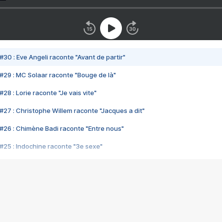
#30 : Eve Angeli raconte "Avant de partir"
#29 : MC Solaar raconte "Bouge de là"
28 : Lorie raconte "Je vais vite"
#27 : Christophe Willem raconte "Jacques a dit"
#26 : Chimène Badi raconte "Entre nous"
#25 : Indochine raconte "3e sexe"
#24 : Zaho raconte "C'est chelou"
#23 : Patrick Bruel raconte "Au café des délices"
#22 : Kyo raconte "Le chemin"
#21 : Nolwenn Leroy raconte "Cassé"