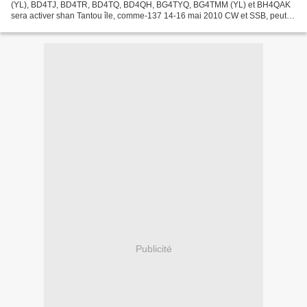
(YL), BD4TJ, BD4TR, BD4TQ, BD4QH, BG4TYQ, BG4TMM (YL) et BH4QAK
sera activer shan Tantou île, comme-137 14-16 mai 2010 CW et SSB, peut-
être quelques chiffres. BA4TB et DL2JRM sera signature...
Publicité