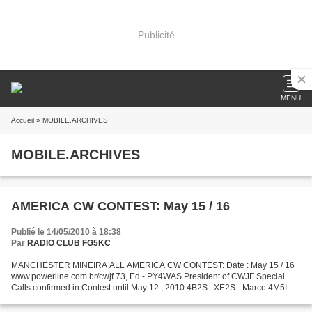
Publicité
MENU
Accueil
» MOBILE.ARCHIVES
MOBILE.ARCHIVES
AMERICA CW CONTEST: May 15 / 16
Publié le 14/05/2010 à 18:38
Par
RADIO CLUB FG5KC
MANCHESTER MINEIRA ALL AMERICA CW CONTEST: Date : May 15 / 16
www.powerline.com.br/cwjf 73, Ed - PY4WAS President of CWJF Special
Calls confirmed in Contest until May 12 , 2010 4B2S : XE2S - Marco 4M5IR :
YV5KG - John 4T4T : OA4ASV - Toni H7A : YN4SU...