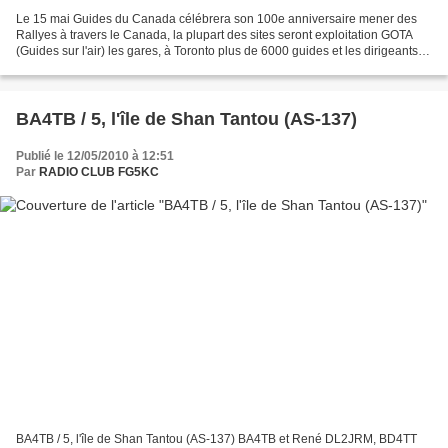
Le 15 mai Guides du Canada célébrera son 100e anniversaire mener des
Rallyes à travers le Canada, la plupart des sites seront exploitation GOTA
(Guides sur l'air) les gares, à Toronto plus de 6000 guides et les dirigeants
se réuniront à Place de l'Ontario....
BA4TB / 5, l'île de Shan Tantou (AS-137)
Publié le 12/05/2010 à 12:51
Par
RADIO CLUB FG5KC
BA4TB / 5, l'île de Shan Tantou (AS-137) BA4TB et René DL2JRM, BD4TT