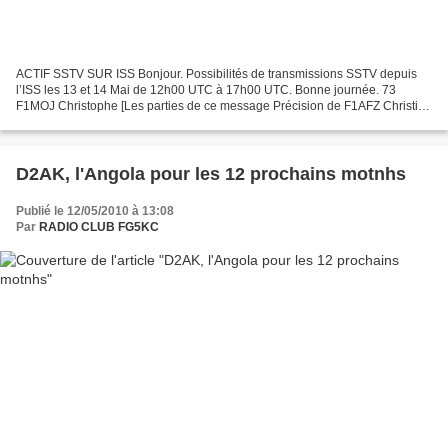
ACTIF SSTV SUR ISS Bonjour. Possibilités de transmissions SSTV depuis
l’ISS les 13 et 14 Mai de 12h00 UTC à 17h00 UTC. Bonne journée. 73
F1MOJ Christophe [Les parties de ce message Précision de F1AFZ Christian
*-* le mode utilisé sera " Robot-36 " en...
D2AK, l'Angola pour les 12 prochains motnhs
Publié le 12/05/2010 à 13:08
Par
RADIO CLUB FG5KC