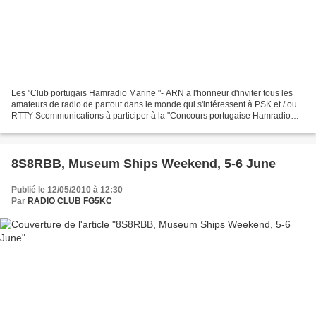
Les "Club portugais Hamradio Marine "- ARN a l'honneur d'inviter tous les
amateurs de radio de partout dans le monde qui s'intéressent à PSK et / ou
RTTY Scommunications à participer à la "Concours portugaise Hamradio
Marine Day" PSK et / ou le mode RTTY....
8S8RBB, Museum Ships Weekend, 5-6 June
Publié le 12/05/2010 à 12:30
Par
RADIO CLUB FG5KC