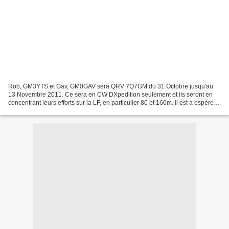
Rob, GM3YTS et Gav, GM0GAV sera QRV 7Q7GM du 31 Octobre jusqu'au
13 Novembre 2011. Ce sera en CW DXpedition seulement et ils seront en
concentrant leurs efforts sur la LF, en particulier 80 et 160m. Il est à espérer
d'avoir un journal en ligne et tous...