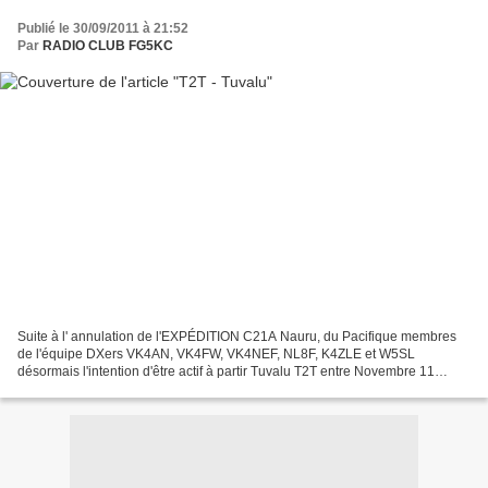
Publié le 30/09/2011 à 21:52
Par
RADIO CLUB FG5KC
Suite à l' annulation de l'EXPÉDITION C21A Nauru, du Pacifique membres
de l'équipe DXers VK4AN, VK4FW, VK4NEF, NL8F, K4ZLE et W5SL
désormais l'intention d'être actif à partir Tuvalu T2T entre Novembre 11
Décembre to 8, 2011. Tous les détails ici . Source...