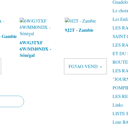
Guadelo
Le choix
Les Enf
LES R
9J2T - Zambie
 Gambie
SAINT
6W/G3TXF
LES R
6W/MM0NDX -
ET DU 
Sénégal
ROUTE
FG5AO VEND
LES R
"JOUR
POMPIE
LES R
Links
LISTE 
Liste 