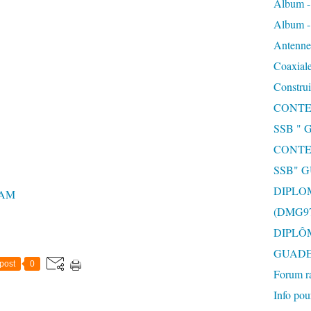
Album 
Album 
Antenne 
Coaxiale
Construi
CONTE
SSB "
CONTE
SSB" 
DIPLO
HAM
(DMG97
DIPLÔ
GUAD
post
0
Forum r
Info pou