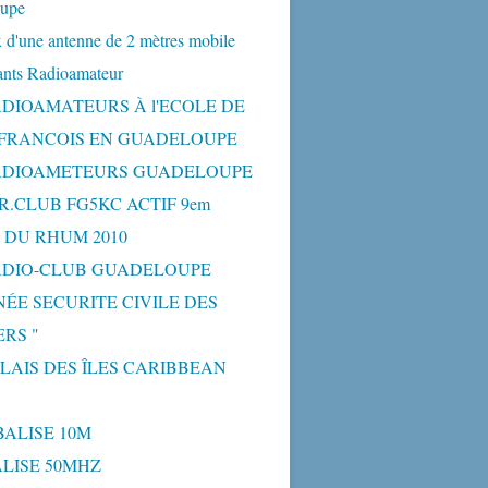
upe
 d'une antenne de 2 mètres mobile
ants Radioamateur
ADIOAMATEURS À l'ECOLE DE
-FRANCOIS EN GUADELOUPE
ADIOAMETEURS GUADELOUPE
R.CLUB FG5KC ACTIF 9em
 DU RHUM 2010
ADIO-CLUB GUADELOUPE
NÉE SECURITE CIVILE DES
RS "
ELAIS DES ÎLES CARIBBEAN
BALISE 10M
BALISE 50MHZ