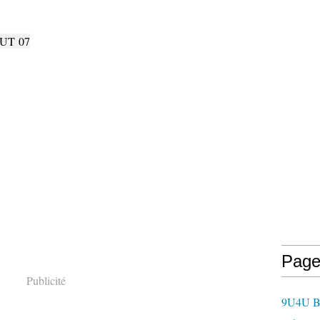
UT 07
Page
Publicité
9U4U B