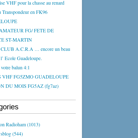
ise VHF pour la chasse au renard
 Transpondeur en FK96
ELOUPE
AMATEUR FG/ FETE DE
CE ST-MARTIN
CLUB A.C.R.A … encore un beau
 l’ Ecole Guadeloupe.
 votre balun 4:1
S VHF FG5ZMO GUADELOUPE
N DU MOIS FG5AZ (fg7az)
gories
ion Radioham
(1013)
sblog
(544)