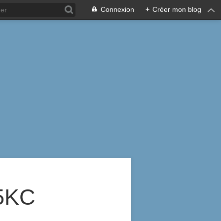
Connexion
+
Créer mon blog
5KC