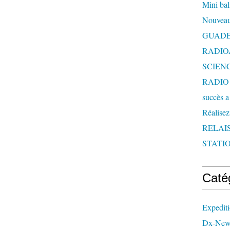
Mini bal
Nouveau
GUAD
RADIO
SCIEN
RADIO 
succès a
Réalisez
RELAI
STATIO
Caté
Expedit
Dx-New