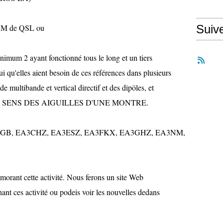
GM de QSL ou
Suiv
imum 2 ayant fonctionné tous le long et un tiers
i qu'elles aient besoin de ces références dans plusieurs
multibande et vertical directif et des dipöles, et
NS LE SENS DES AIGUILLES D'UNE MONTRE.
 EA3AGB, EA3CHZ, EA3ESZ, EA3FKX, EA3GHZ, EA3NM,
orant cette activité. Nous ferons un site Web
ant ces activité ou podeis voir les nouvelles dedans