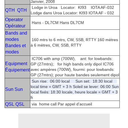
Janvier, 2008
Lodge in Uroa Locator: KI93 IOTA AF-032
QTH
QTH
Lodge dans Uroa Locator: KI93 IOTA AF - 032
Operator
Hans - DL7CM
Hans DL7CM
Opérateur
Bands and
modes
160 mtrs to 6 mtrs, CW, SSB, RTTY
160 mètres
à 6 mètres, CW, SSB, RTTY
Bandes et
modes
IC706 with amp (700W), ant: for lowbands:
Equipment
GP (27mtrs); for high bands only dipol
IC706
avec ampères (700W), fourmi: pour lowbands:
Équipement
GP (27mtrs); pour haute bandes seulement dipol
Sun rise: 06:00 local Sun set: 18:30 local
local time = GMT + 3 h
Soleil se lever: 06:00 Sun
Sun
Sun
local fixés: 18:30 locale, heure locale = GMT + 3
h
QSL
QSL
via home call
Par appel d'accueil