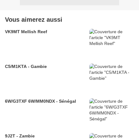
Vous aimerez aussi
VK9MT Mellish Reef
C5/M1KTA - Gambie
6W/G3TXF 6W/MM0NDX - Sénégal
9J2T - Zambie