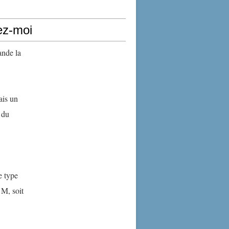
ez-moi
ande la
ais un
 du
e type
 M, soit