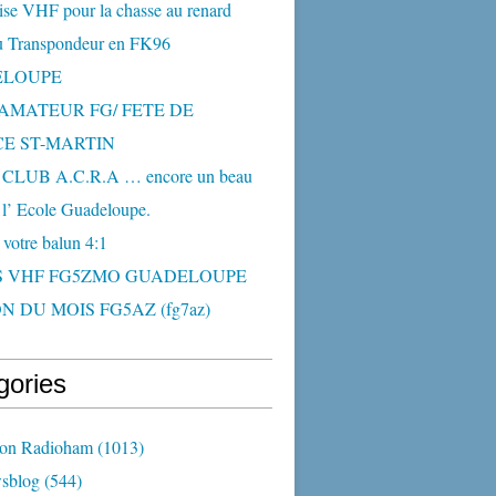
ise VHF pour la chasse au renard
 Transpondeur en FK96
ELOUPE
AMATEUR FG/ FETE DE
CE ST-MARTIN
CLUB A.C.R.A … encore un beau
 l’ Ecole Guadeloupe.
 votre balun 4:1
S VHF FG5ZMO GUADELOUPE
N DU MOIS FG5AZ (fg7az)
gories
ion Radioham
(1013)
sblog
(544)