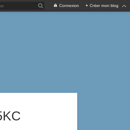
Connexion
+
Créer mon blog
5KC