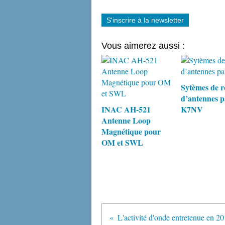
S'inscrire à la newsletter
Vous aimerez aussi :
Sytèmes de r
d’antennes p
INAC AH-521
K7NV
Antenne Loop
Magnétique pour
OM et SWL
L'ac