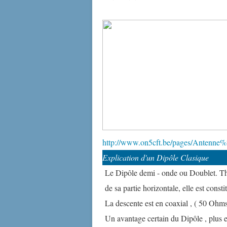
http://www.on5cft.be/pages/Antenne
Explication d'un Dipôle Clasique
Le Dipôle demi - onde ou Doublet. Th
de sa partie horizontale, elle est cons
La descente est en coaxial , ( 50 Ohms 
Un avantage certain du Dipôle , plus en