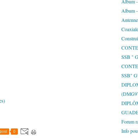
Album 
Album 
Antenne 
Coaxiale
Construi
CONTE
SSB "
CONTE
SSB" 
DIPLO
(DMG97
es)
DIPLÔ
GUAD
Forum r
Info pou
post
0