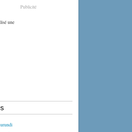
Publicité
alisé une
s
urundi