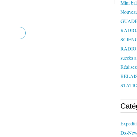
Mini bal
Nouveau
GUAD
RADIO
SCIEN
RADIO 
succès a
Réalisez
RELAI
STATIO
Caté
Expedit
Dx-New