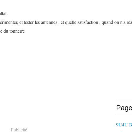
ltat.
rimenter, et tester les antennes , et quelle satisfaction , quand on n'a ré
e du tonnerre
Page
9U4U B
Publicité