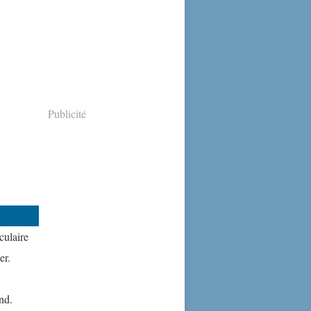
Publicité
culaire
er.
nd.