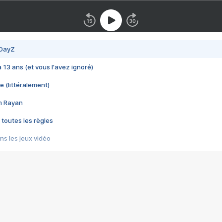
 DayZ
 a 13 ans (et vous l'avez ignoré)
e (littéralement)
im Rayan
 toutes les règles
s les jeux vidéo
us choquant de Rockstar ? - Le scandale BULLY
e plus moche de Steam
du RÊVE tourne au CAUCHEMAR
pendant 8 heures