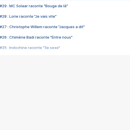
#29 : MC Solaar raconte "Bouge de là"
28 : Lorie raconte "Je vais vite"
#27 : Christophe Willem raconte "Jacques a dit"
#26 : Chimène Badi raconte "Entre nous"
#25 : Indochine raconte "3e sexe"
#24 : Zaho raconte "C'est chelou"
#23 : Patrick Bruel raconte "Au café des délices"
#22 : Kyo raconte "Le chemin"
#21 : Nolwenn Leroy raconte "Cassé"
#20 : Patrick Hernandez raconte "Born to be alive"
#19 : Lorie raconte "Près de moi"
#18 : Michael Jones raconte "A nos actes manqués" (avec Jean-Jacque