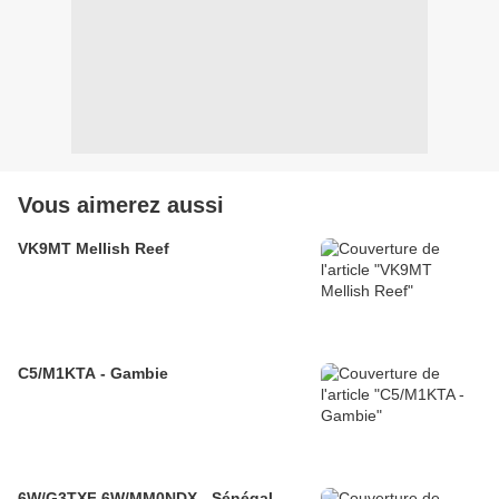
Vous aimerez aussi
VK9MT Mellish Reef
C5/M1KTA - Gambie
6W/G3TXF 6W/MM0NDX - Sénégal