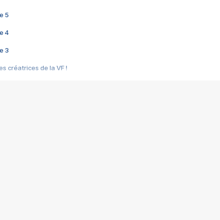
e 5
e 4
e 3
s créatrices de la VF !
e 2
e 1
e Mektoub My Love arrive enfin ! Rencontre avec Shaïn Boumedine et Sal
i : après Toni en famille
elle réalise le bouleversant Dites lui que je l'aime
ais ! Rencontre autour de Vie privée de Rebecca Zlotowski
 de Marguerite, Grave... Rencontre avec Ella Rumpf
 Les Rêveurs, un film intime sur la santé mentale