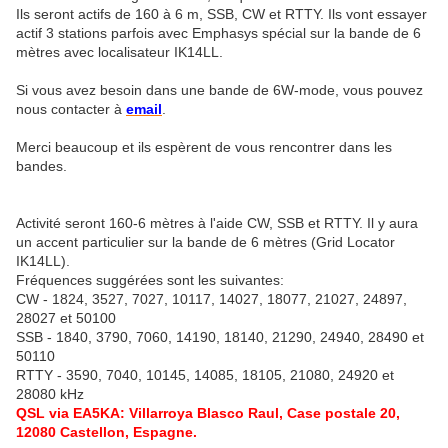
Ils seront actifs de 160 à 6 m, SSB, CW et RTTY. Ils vont essayer
actif 3 stations parfois avec Emphasys spécial sur la bande de 6
mètres avec localisateur IK14LL.
Si vous avez besoin dans une bande de 6W-mode, vous pouvez
nous contacter à
email
.
Merci beaucoup et ils espèrent de vous rencontrer dans les
bandes.
Activité seront 160-6 mètres à l'aide CW, SSB et RTTY. Il y aura
un accent particulier sur la bande de 6 mètres (Grid Locator
IK14LL).
Fréquences suggérées sont les suivantes:
CW - 1824, 3527, 7027, 10117, 14027, 18077, 21027, 24897,
28027 et 50100
SSB - 1840, 3790, 7060, 14190, 18140, 21290, 24940, 28490 et
50110
RTTY - 3590, 7040, 10145, 14085, 18105, 21080, 24920 et
28080 kHz
QSL via EA5KA: Villarroya Blasco Raul, Case postale 20,
12080 Castellon, Espagne.