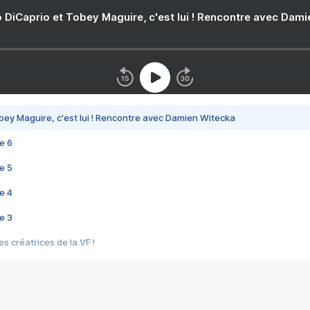
 DiCaprio et Tobey Maguire, c'est lui ! Rencontre avec Dam
bey Maguire, c'est lui ! Rencontre avec Damien Witecka
e 6
e 5
e 4
e 3
s créatrices de la VF !
e 2
e 1