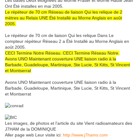
Les bases Deux éloignées au Morne Fraser et Morne Haute Jean
Ont Été installes en mai 2005.
Le répéteur de 70 cm Réseau de liaison Qui les relique de 2
mètres au Relais UNE Été Installé au Morne Anglais en août
2005.
Le répéteur de 70 cm de liaison Qui les relique Dans Le
compteur répéteur Réseau 2 a Été Installé au Morne Anglais en
août 2005.
CECI Termine Notre Réseau. CECI Termine Réseau Notre.
Avons UNO Maintenant couverture UNE liaison radio à la
Barbade, Guadeloupe, Martinique, Ste Lucie, St Kitts, St Vincent
et Montserrat
Avons UNO Maintenant couverture UNE liaison radio à la
Barbade, Guadeloupe, Martinique, Ste Lucie, St Kitts, St Vincent
et Montserrat
Les images, de photos et l'article du site Vient radioamateurs des
J7HAM de la DOMINIQUE
Aller page web Leur visite ici:
http://www.j7hams.com