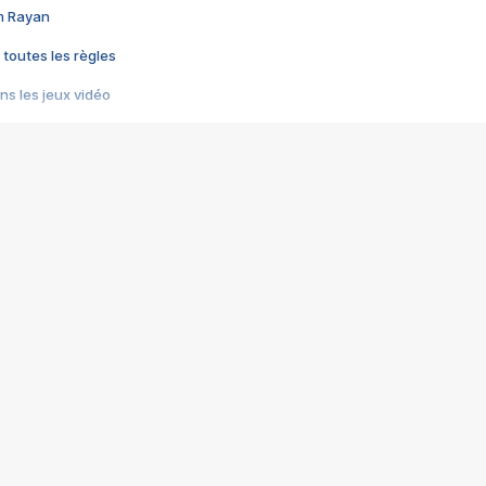
im Rayan
 toutes les règles
s les jeux vidéo
us choquant de Rockstar ? - Le scandale BULLY
e plus moche de Steam
du RÊVE tourne au CAUCHEMAR
pendant 8 heures
it… à tort
umiliés par un jeu vidéo
ire - Final Fantasy 8
ti un empire - Age of Empires
story DOFUS
tard, il crée l'un des pires jeux de tous les temps, MindsEye.