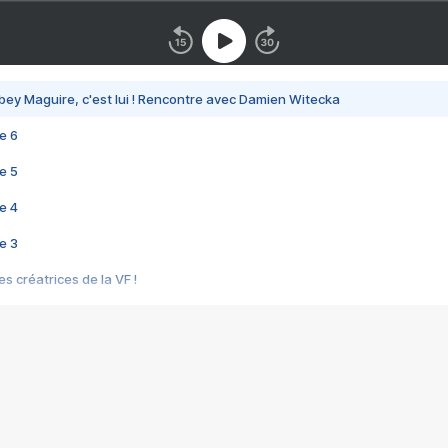
bey Maguire, c'est lui ! Rencontre avec Damien Witecka
e 6
e 5
e 4
e 3
s créatrices de la VF !
e 2
e 1
e Mektoub My Love arrive enfin ! Rencontre avec Shaïn Boumedine et Sal
i : après Toni en famille