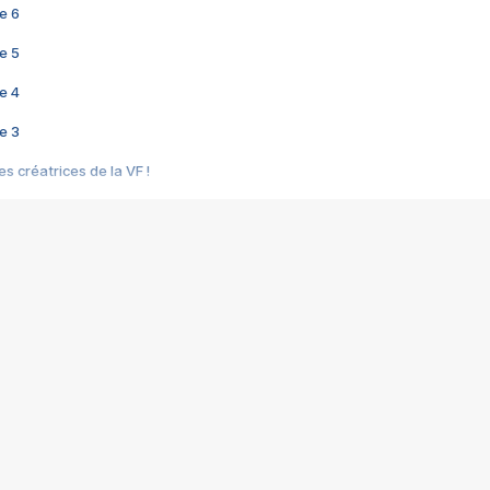
e 6
e 5
e 4
e 3
s créatrices de la VF !
e 2
e 1
e Mektoub My Love arrive enfin ! Rencontre avec Shaïn Boumedine et Sal
i : après Toni en famille
elle réalise le bouleversant Dites lui que je l'aime
ais ! Rencontre autour de Vie privée de Rebecca Zlotowski
 de Marguerite, Grave... Rencontre avec Ella Rumpf
 Les Rêveurs, un film intime sur la santé mentale