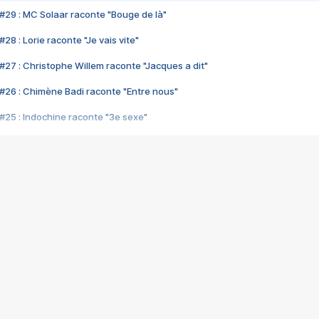
#29 : MC Solaar raconte "Bouge de là"
28 : Lorie raconte "Je vais vite"
#27 : Christophe Willem raconte "Jacques a dit"
#26 : Chimène Badi raconte "Entre nous"
#25 : Indochine raconte "3e sexe"
#24 : Zaho raconte "C'est chelou"
#23 : Patrick Bruel raconte "Au café des délices"
#22 : Kyo raconte "Le chemin"
#21 : Nolwenn Leroy raconte "Cassé"
#20 : Patrick Hernandez raconte "Born to be alive"
#19 : Lorie raconte "Près de moi"
#18 : Michael Jones raconte "A nos actes manqués" (avec Jean-Jacque