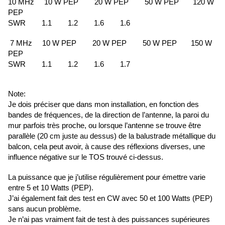
10 MHz 10 W PEP 20 W PEP 50 W PEP 120 W
PEP
SWR 1.1 1.2 1.6 1.6
7 MHz 10 W PEP 20 W PEP 50 W PEP 150 W
PEP
SWR 1.1 1.2 1.6 1.7
Note:
Je dois préciser que dans mon installation, en fonction des
bandes de fréquences, de la direction de l’antenne, la paroi du
mur parfois très proche, ou lorsque l’antenne se trouve être
parallèle (20 cm juste au dessus) de la balustrade métallique du
balcon, cela peut avoir, à cause des réflexions diverses, une
influence négative sur le TOS trouvé ci-dessus.
La puissance que je j’utilise régulièrement pour émettre varie
entre 5 et 10 Watts (PEP).
J’ai également fait des test en CW avec 50 et 100 Watts (PEP)
sans aucun problème.
Je n’ai pas vraiment fait de test à des puissances supérieures