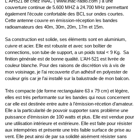
L’ AH521 de chez INAC ( www.inac-radio.com ) a une
couverture continue de 5.600 MHZ à 24.700 MHz permettant
également l’écoute confortable des BCL sur ondes courtes.
Cette antenne couvre en émission-réception les bandes
radioamateurs des 40m, 30m, 20m, 17m et 15m.
Sa construction est solide, ses éléments sont en aluminium,
cuivre et acier. Elle est robuste et avec son boîtier de
connections, son tube de support, a un poids total < 9 Kg. Sa
finition générale est de bonne qualité. L’AH-521 est livrée de
couleur blanche. Pour des raisons de discrétion vis à vis de
mon voisinage, je l’ai recouverte d’un adhésif en polyester de
couleur gris car je l’ai installé sur la balustrade de mon balcon.
Très compacte (de forme rectangulaire 63 x 79 cm) et légère,
elles est très performante sur les bandes qui nous concernent
car elle est destinée entre autre à l’émission-récetion d’amateur.
Elle a la particularité de pouvoir supporter sans problème une
puissance d’émission de 100 watts et plus. Elle est vendue pour
une utilisation intérieure et extérieure. Elle est faite pour résister
aux intempéries et présente une très faible surface de prise au
vent. Elle peut ainsi de par sa solidité aisément résister sans