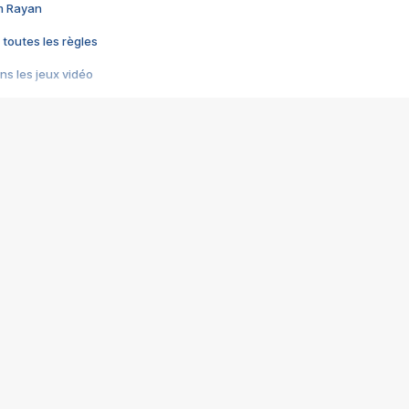
im Rayan
 toutes les règles
s les jeux vidéo
us choquant de Rockstar ? - Le scandale BULLY
e plus moche de Steam
du RÊVE tourne au CAUCHEMAR
pendant 8 heures
it… à tort
umiliés par un jeu vidéo
ire - Final Fantasy 8
ti un empire - Age of Empires
story DOFUS
tard, il crée l'un des pires jeux de tous les temps, MindsEye.