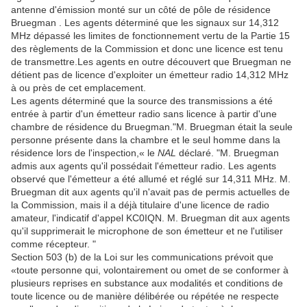
antenne d'émission monté sur un côté de pôle de résidence
Bruegman
.
Les agents déterminé que les signaux sur 14,312
MHz
dépassé les limites de fonctionnement vertu de la Partie 15
des règlements de la Commission et donc une licence est tenu
de transmettre.
Les agents en outre découvert que Bruegman ne
détient pas de licence d'exploiter un émetteur radio 14,312 MHz
à ou près de cet emplacement.
Les agents déterminé que la source des transmissions a été
entrée à partir d'un émetteur radio sans licence à partir d'une
chambre de résidence du Bruegman.
"M. Bruegman était la seule
personne présente dans la chambre et le seul homme dans la
résidence lors de l'inspection,« le
NAL
déclaré.
"M. Bruegman
admis aux agents qu'il possédait l'émetteur radio.
Les agents
observé que l'émetteur a été allumé et réglé sur 14,311 MHz.
M.
Bruegman dit aux agents qu'il n'avait pas de permis actuelles de
la Commission, mais il a déjà titulaire d'une licence de radio
amateur, l'indicatif d'appel KC0IQN.
M. Bruegman dit aux agents
qu'il supprimerait le microphone de son émetteur et ne l'utiliser
comme récepteur. "
Section 503 (b) de la Loi sur les communications prévoit que
«toute personne qui, volontairement ou omet de se conformer à
plusieurs reprises en substance aux modalités et conditions de
toute licence ou de manière délibérée ou répétée ne respecte