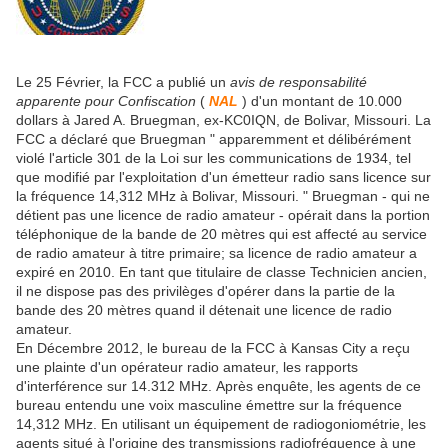
Le 25 Février, la FCC a publié un
avis de responsabilité
apparente pour Confiscation
(
NAL
) d'un montant de 10.000
dollars à
Jared A. Bruegman, ex-
KC0IQN,
de
Bolivar, Missouri.
La
FCC a déclaré que
Bruegman
"
apparemment et délibérément
violé l'article 301 de la Loi sur les communications de 1934, tel
que modifié par l'exploitation d'un émetteur radio sans licence sur
la fréquence 14,312 MHz à Bolivar, Missouri. "
Bruegman - qui ne
détient pas une licence de radio amateur - opérait dans la portion
téléphonique de la bande de 20 mètres qui est affecté au service
de radio amateur à titre primaire; sa licence de radio amateur a
expiré en 2010.
En tant que titulaire de classe Technicien ancien,
il ne dispose pas des privilèges d'opérer dans la partie de la
bande des 20 mètres quand il détenait une licence de radio
amateur.
En Décembre 2012, le bureau de la FCC à Kansas City a reçu
une plainte d'un opérateur radio amateur, les rapports
d'interférence sur 14.312 MHz.
Après enquête, les agents de ce
bureau entendu une voix masculine émettre sur la fréquence
14,312 MHz.
En utilisant un équipement de radiogoniométrie, les
agents situé à l'origine des transmissions radiofréquence à une