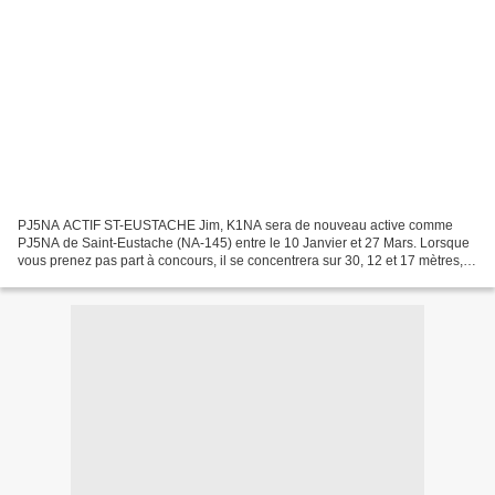
PJ5NA ACTIF ST-EUSTACHE Jim, K1NA sera de nouveau active comme
PJ5NA de Saint-Eustache (NA-145) entre le 10 Janvier et 27 Mars. Lorsque
vous prenez pas part à concours, il se concentrera sur 30, 12 et 17 mètres,
ainsi que sur 160, 80 et 40 mètres au cours...