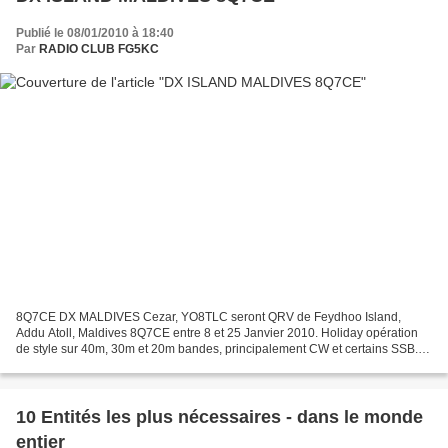
Publié le 08/01/2010 à 18:40
Par
RADIO CLUB FG5KC
8Q7CE DX MALDIVES Cezar, YO8TLC seront QRV de Feydhoo Island,
Addu Atoll, Maldives 8Q7CE entre 8 et 25 Janvier 2010. Holiday opération
de style sur 40m, 30m et 20m bandes, principalement CW et certains SSB.
Rig: FT857, PWR 100W, manuelle ATU MFJ971, antenne...
10 Entités les plus nécessaires - dans le monde
entier