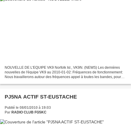
NOUVELLE DE L'EQUIPE VK9 Norfolk Isl., VK9N. (NEWS) Les dernières
nouvelles de l'équipe VK9 au 2010-01-02: Fréquences de fonctionnement:
Nous travaillerons autour des fréquences appel à toutes les bandes, pour
SSB et CW (je ne veux pas être l'opérateur...
PJ5NA ACTIF ST-EUSTACHE
Publié le 08/01/2010 à 19:03
Par
RADIO CLUB FG5KC