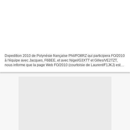
Dxpedition 2010 de Polynésie française Phil/FO8RZ qui participera FO/2010
à l'équipe avec Jacques, F6BEE, et avec Nigel/G3XTT et Gilles/VE2TZT,
nous informe que la page Web FO/2010 (courtoisie de Laurent/F1JKJ) est
maintenant disponible chez http://www.fo2010.org...