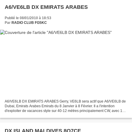
A6/VE6LB DX EMIRATS ARABES
Publié le 08/01/2010 à 18:53
Par
RADIO CLUB FG5KC
A6/VE6LB DX EMIRATS ARABES Gerry, VE6LB sera actif que A6/VE6LB de
Dubai, Emirats Arabes Emirats du 8 Janvier à 8 Février. Il a l'intention
d'exploiter de vacances style sur 40-12 mètres principalement CW, avec 100
WATSS et un fil antenne. LOTW ve6lb@telus.net...
DX ISLAND MALDIVES 8Q7CE