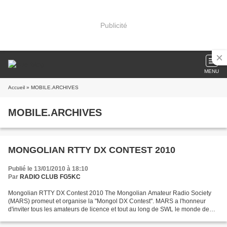
Publicité
MENU
Accueil
» MOBILE.ARCHIVES
MOBILE.ARCHIVES
MONGOLIAN RTTY DX CONTEST 2010
Publié le 13/01/2010 à 18:10
Par
RADIO CLUB FG5KC
Mongolian RTTY DX Contest 2010 The Mongolian Amateur Radio Society
(MARS) promeut et organise la "Mongol DX Contest". MARS a l'honneur
d'inviter tous les amateurs de licence et tout au long de SWL le monde de
participer au annuel «Mongolian DX Contest....