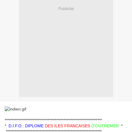
Publicité
******************************************************************
*
D.I.F.O.: DIPLOME
DES ILES FRANCAISES
D'OUTREMER
*
*****************************************************************