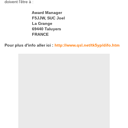
doivent l'être à :
Award Manager
F5JJW, SUC Joel
La Grange
69440 Taluyers
FRANCE
Pour plus d'info aller ici :
http://www.qsl.net/tk5yp/difo.htm