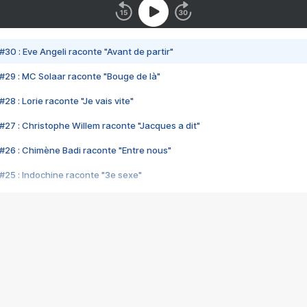
#30 : Eve Angeli raconte "Avant de partir"
#29 : MC Solaar raconte "Bouge de là"
28 : Lorie raconte "Je vais vite"
#27 : Christophe Willem raconte "Jacques a dit"
#26 : Chimène Badi raconte "Entre nous"
#25 : Indochine raconte "3e sexe"
#24 : Zaho raconte "C'est chelou"
#23 : Patrick Bruel raconte "Au café des délices"
#22 : Kyo raconte "Le chemin"
#21 : Nolwenn Leroy raconte "Cassé"
#20 : Patrick Hernandez raconte "Born to be alive"