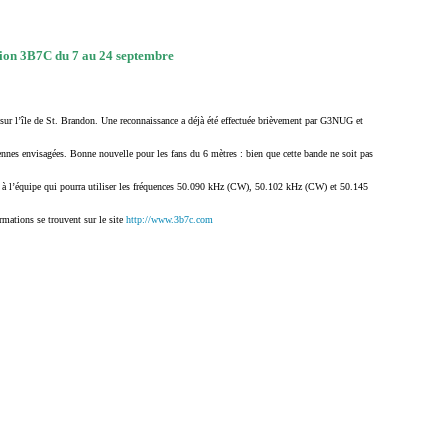
ion 3B7C du 7 au 24 septembre
ur l’île de St. Brandon. Une reconnaissance a déjà été effectuée brièvement par G3NUG et
tennes envisagées. Bonne nouvelle pour les fans du 6 mètres : bien que cette bande ne soit pas
ée à l’équipe qui pourra utiliser les fréquences 50.090 kHz (CW), 50.102 kHz (CW) et 50.145
mations se trouvent sur le site
http://www.3b7c.com