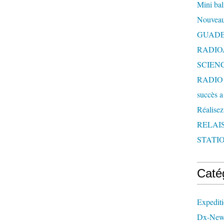
Mini bal
Nouveau
GUAD
RADIO
SCIEN
RADIO 
succès a
Réalisez
RELAI
STATIO
Caté
Expedit
Dx-New