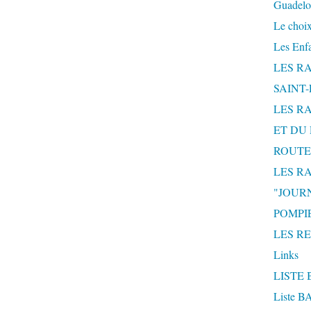
Guadelo
Le choix
Les Enf
LES R
SAINT
LES R
ET DU 
ROUTE
LES R
"JOUR
POMPIE
LES R
Links
LISTE 
Liste 