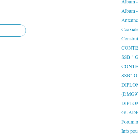
Album 
Album 
Antenne 
Coaxiale
Construi
CONTE
SSB "
CONTE
SSB" 
DIPLO
(DMG97
DIPLÔ
GUAD
Forum r
Info pou