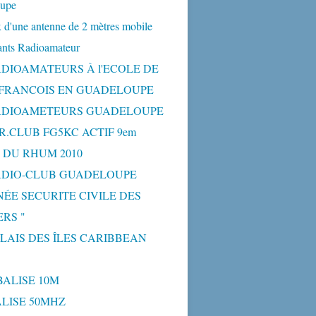
upe
 d'une antenne de 2 mètres mobile
ants Radioamateur
ADIOAMATEURS À l'ECOLE DE
-FRANCOIS EN GUADELOUPE
ADIOAMETEURS GUADELOUPE
R.CLUB FG5KC ACTIF 9em
 DU RHUM 2010
ADIO-CLUB GUADELOUPE
NÉE SECURITE CIVILE DES
RS "
ELAIS DES ÎLES CARIBBEAN
BALISE 10M
BALISE 50MHZ