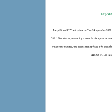
Expédit
L'expédition 3B7C est prévue du 7 au 24 septembre 2007 s
G3BJ. Tout devrait jouer et il y a assez de place pour les an
ouverte sur Maurice, une autorisation spéciale a été délivr
kHz (USB). Les infor