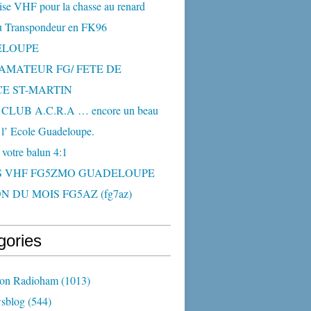
ise VHF pour la chasse au renard
 Transpondeur en FK96
ELOUPE
AMATEUR FG/ FETE DE
CE ST-MARTIN
CLUB A.C.R.A … encore un beau
 l’ Ecole Guadeloupe.
 votre balun 4:1
S VHF FG5ZMO GUADELOUPE
N DU MOIS FG5AZ (fg7az)
gories
ion Radioham
(1013)
sblog
(544)