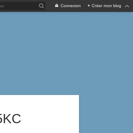
Connexion
+
Créer mon blog
5KC