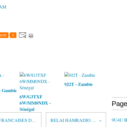
HAM
post
0
9J2T - Zambie
 Gambie
6W/G3TXF
6W/MM0NDX -
Page
Sénégal
9U4U B
D.I.F.O.: DIPLOME DES ILES FRANCAISES D'OUTREMER
RELAI HAMRADIO FG/ actif