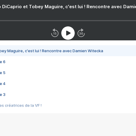
 DiCaprio et Tobey Maguire, c'est lui ! Rencontre avec Dam
bey Maguire, c'est lui ! Rencontre avec Damien Witecka
e 6
e 5
e 4
e 3
s créatrices de la VF !
e 2
e 1