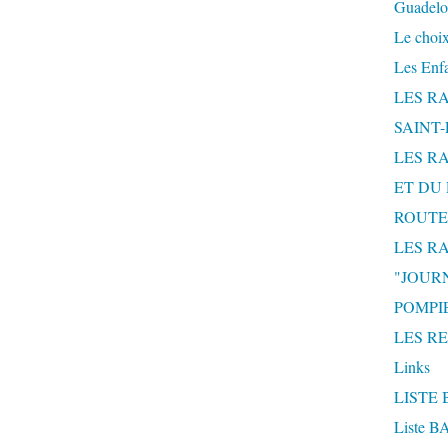
Guadelo
Le choix
Les Enf
LES R
SAINT
LES R
ET DU 
ROUTE
LES R
"JOUR
POMPIE
LES R
Links
LISTE 
Liste 