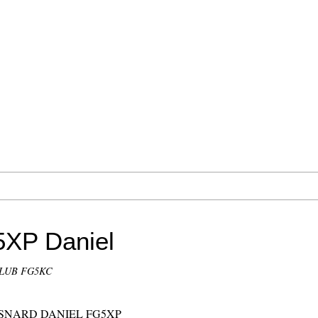
XP Daniel
CLUB FG5KC
EN ESNARD DANIEL FG5XP