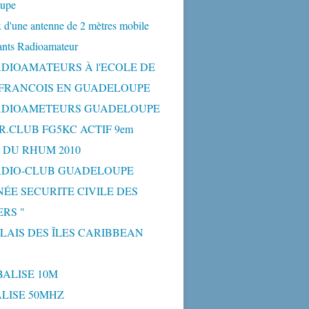
upe
 d'une antenne de 2 mètres mobile
ants Radioamateur
ADIOAMATEURS À l'ECOLE DE
-FRANCOIS EN GUADELOUPE
ADIOAMETEURS GUADELOUPE
R.CLUB FG5KC ACTIF 9em
 DU RHUM 2010
ADIO-CLUB GUADELOUPE
NÉE SECURITE CIVILE DES
RS "
ELAIS DES ÎLES CARIBBEAN
BALISE 10M
BALISE 50MHZ