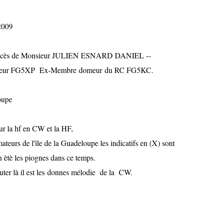
2009
e Décès de Monsieur JULIEN ESNARD DANIEL --
mateur FG5XP Ex-Membre domeur du RC FG5KC.
oupe
sur la hf en CW et la HF,
eurs de l'île de la Guadeloupe les indicatifs en (X) sont
n ètè les piognes dans ce temps.
couter là il est les donnes mélodie de la CW.