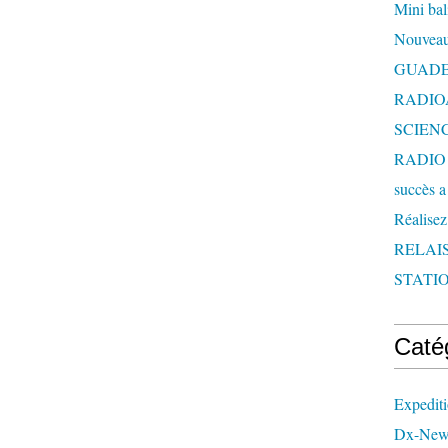
Mini bal
Nouveau
GUAD
RADIO
SCIEN
RADIO 
succès a
Réalisez
RELAI
STATIO
Caté
Expedit
Dx-New