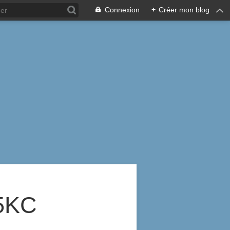
Connexion
+
Créer mon blog
5KC