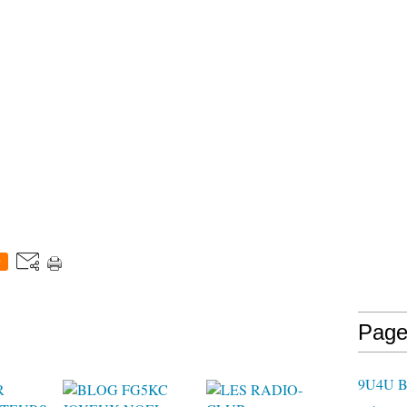
0
Page
9U4U B