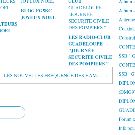
Album 
BLOG FG5KC
Album 
JOYEUX NOEL
Antenne 
ATEURS
Coaxiale
NOEL
LES RADIO-CLUB
Construi
GUADELOUPE
CONTE
"JOURNÉE
SSB "
SECURITE CIVILE
DES POMPIERS "
CONTE
SSB" 
LES NOUVELLES FREQUENCE DES HAMs A9/
DIPLO
(DMG97
DIPLÔ
GUAD
Forum r
Info pou