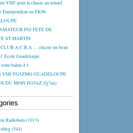
ise VHF pour la chasse au renard
 Transpondeur en FK96
ELOUPE
AMATEUR FG/ FETE DE
CE ST-MARTIN
CLUB A.C.R.A … encore un beau
 l’ Ecole Guadeloupe.
 votre balun 4:1
S VHF FG5ZMO GUADELOUPE
N DU MOIS FG5AZ (fg7az)
gories
ion Radioham
(1013)
sblog
(544)