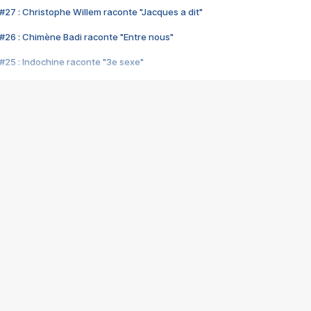
#27 : Christophe Willem raconte "Jacques a dit"
#26 : Chimène Badi raconte "Entre nous"
#25 : Indochine raconte "3e sexe"
#24 : Zaho raconte "C'est chelou"
#23 : Patrick Bruel raconte "Au café des délices"
#22 : Kyo raconte "Le chemin"
#21 : Nolwenn Leroy raconte "Cassé"
#20 : Patrick Hernandez raconte "Born to be alive"
#19 : Lorie raconte "Près de moi"
#18 : Michael Jones raconte "A nos actes manqués" (avec Jean-Jacque
#17 : Khaled raconte "Aïcha"
#16 : Corneille raconte "Parce qu'on vient de loin"