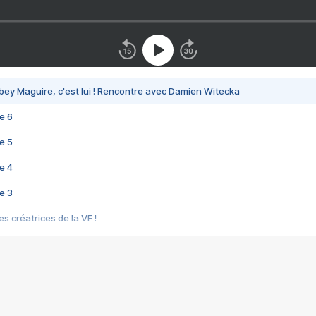
bey Maguire, c'est lui ! Rencontre avec Damien Witecka
e 6
e 5
e 4
e 3
s créatrices de la VF !
e 2
e 1
e Mektoub My Love arrive enfin ! Rencontre avec Shaïn Boumedine et Sal