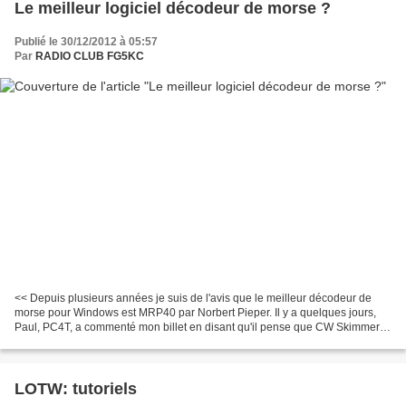
Le meilleur logiciel décodeur de morse ?
Publié le 30/12/2012 à 05:57
Par
RADIO CLUB FG5KC
<< Depuis plusieurs années je suis de l'avis que le meilleur décodeur de
morse pour Windows est MRP40 par Norbert Pieper. Il y a quelques jours,
Paul, PC4T, a commenté mon billet en disant qu'il pense que CW Skimmer
est meilleur. Je me suis donc décidé...
LOTW: tutoriels