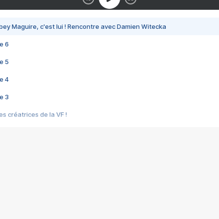
bey Maguire, c'est lui ! Rencontre avec Damien Witecka
e 6
e 5
e 4
e 3
s créatrices de la VF !
e 2
e 1
e Mektoub My Love arrive enfin ! Rencontre avec Shaïn Boumedine et Sal
i : après Toni en famille
elle réalise le bouleversant Dites lui que je l'aime