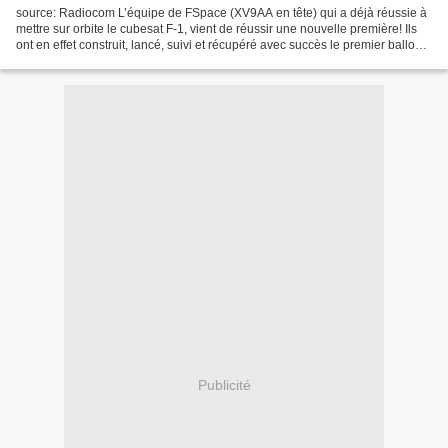
source: Radiocom L’équipe de FSpace (XV9AA en tête) qui a déjà réussie à
mettre sur orbite le cubesat F-1, vient de réussir une nouvelle première! Ils
ont en effet construit, lancé, suivi et récupéré avec succès le premier ballon
de haute altitude au...
Publicité