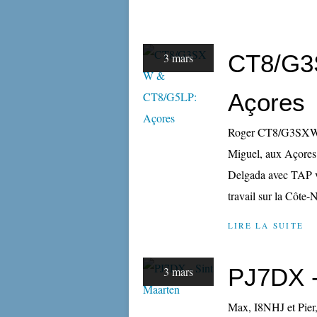
CT8/G3
3 mars
Açores
Roger CT8/G3SXW et
Miguel, aux Açores
Delgada avec TAP v
travail sur la Côte-
LIRE LA SUITE
PJ7DX -
3 mars
Max, I8NHJ et Pier