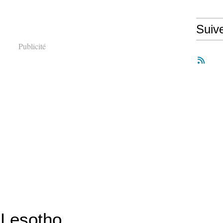
Suiv
Publicité
Lesotho