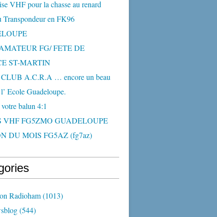
ise VHF pour la chasse au renard
 Transpondeur en FK96
ELOUPE
AMATEUR FG/ FETE DE
CE ST-MARTIN
CLUB A.C.R.A … encore un beau
 l’ Ecole Guadeloupe.
 votre balun 4:1
S VHF FG5ZMO GUADELOUPE
N DU MOIS FG5AZ (fg7az)
gories
ion Radioham
(1013)
sblog
(544)