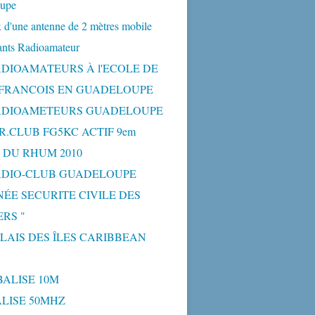
upe
 d'une antenne de 2 mètres mobile
ants Radioamateur
ADIOAMATEURS À l'ECOLE DE
-FRANCOIS EN GUADELOUPE
ADIOAMETEURS GUADELOUPE
R.CLUB FG5KC ACTIF 9em
 DU RHUM 2010
ADIO-CLUB GUADELOUPE
NÉE SECURITE CIVILE DES
RS "
ELAIS DES ÎLES CARIBBEAN
BALISE 10M
BALISE 50MHZ