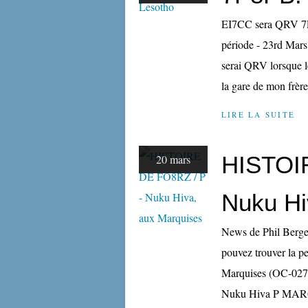
EI7CC sera QRV 7P
période - 23rd Mars 
serai QRV lorsque le
la gare de mon frère
LIRE LA SUITE
HISTOI
20 mars
Nuku Hi
News de Phil Berge
pouvez trouver la p
Marquises (OC-027)
Nuku Hiva P MAR