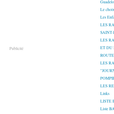
Guadelo
Le choix
Les Enf
LES R
SAINT
LES R
ET DU 
Publicité
ROUTE
LES R
"JOUR
POMPIE
LES R
Links
LISTE 
Liste 