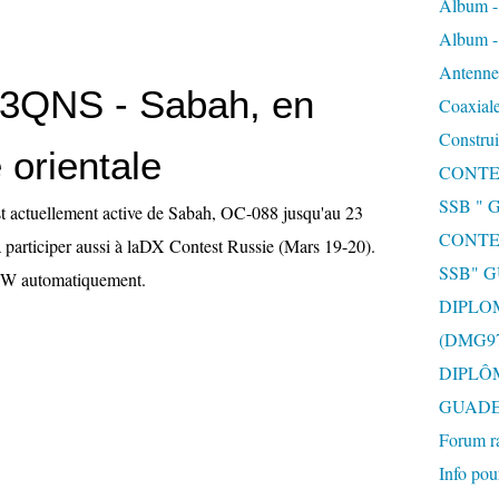
Album 
Album 
Antenne 
3QNS - Sabah, en
Coaxiale
Construi
 orientale
CONTE
SSB "
actuellement active de Sabah, OC-088 jusqu'au 23
CONTE
 participer aussi à laDX Contest Russie (Mars 19-20).
SSB" 
TW automatiquement.
DIPLO
(DMG97
DIPLÔ
GUAD
Forum r
Info pou