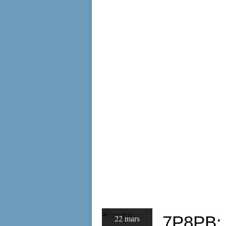
7P8PB: 
22 mars