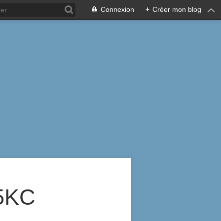
Connexion
+
Créer mon blog
5KC