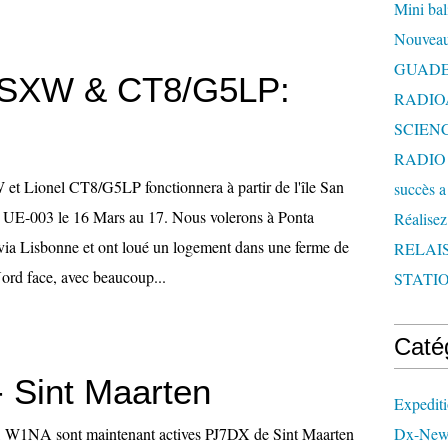
Mini bal
Nouveau
GUAD
SXW & CT8/G5LP:
RADIO
SCIEN
RADIO 
 Lionel CT8/G5LP fonctionnera à partir de l'île San
succès a
 UE-003 le 16 Mars au 17. Nous volerons à Ponta
Réalisez
ia Lisbonne et ont loué un logement dans une ferme de
RELAI
Nord face, avec beaucoup...
STATIO
Caté
 Sint Maarten
Expedit
, W1NA sont maintenant actives PJ7DX de Sint Maarten
Dx-New