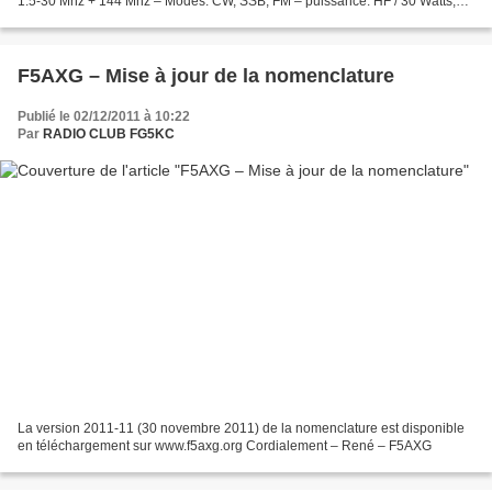
1.5-30 Mhz + 144 Mhz – Modes: CW, SSB, FM – puissance: HF / 30 Watts,
VHF / 10 Watts…. Plus d’infos » -------------------------------------------...
F5AXG – Mise à jour de la nomenclature
Publié le 02/12/2011 à 10:22
Par
RADIO CLUB FG5KC
La version 2011-11 (30 novembre 2011) de la nomenclature est disponible
en téléchargement sur www.f5axg.org Cordialement – René – F5AXG