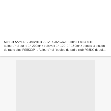
Sur l'air SAMEDI 7 JANVIER 2012 FG/IK4CDJ Roberto Il sera actif
aujourd'hui sur le 14.200mhz puis voir 14.120, 14.150mhz depuis la station
du radio club FG5KC/P ... Aujourd'hui l'équipe du radio club FG5KC depuis
l'île de la Guadeloupe profite de se samedi...