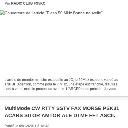
Par
RADIO CLUB FG5KC
L'arrête de premier ministre est publié au JO, le 50Mhz est donc validé au
TNRBF. Attention, comme pour le 7 MHz, une étape est franchie, d'autres
sont à venir, mais le processus avance. L'ARCEP nous précise : Je vous
informe que l’arrêté du 4 octobre...
MultiMode CW RTTY SSTV FAX MORSE PSK31
ACARS SITOR AMTOR ALE DTMF FFT ASCII.
Publié le 05/12/2011 à 18:48