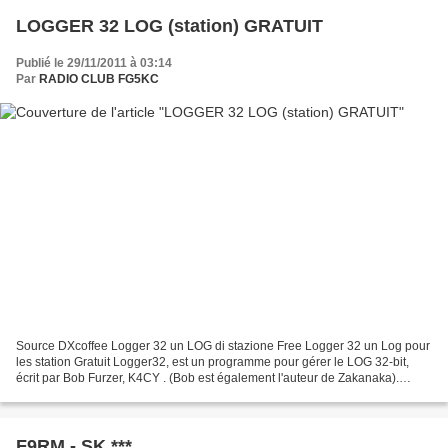
LOGGER 32 LOG (station) GRATUIT
Publié le 29/11/2011 à 03:14
Par
RADIO CLUB FG5KC
Source DXcoffee Logger 32 un LOG di stazione Free Logger 32 un Log pour
les station Gratuit Logger32, est un programme pour gérer le LOG 32-bit,
écrit par Bob Furzer, K4CY . (Bob est également l'auteur de Zakanaka).
Logger32 fonctionne sous Windows 95/98,...
F9RM - SK ***