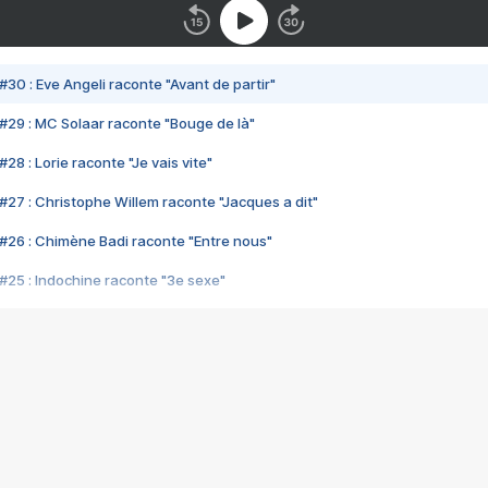
#30 : Eve Angeli raconte "Avant de partir"
#29 : MC Solaar raconte "Bouge de là"
28 : Lorie raconte "Je vais vite"
#27 : Christophe Willem raconte "Jacques a dit"
#26 : Chimène Badi raconte "Entre nous"
#25 : Indochine raconte "3e sexe"
#24 : Zaho raconte "C'est chelou"
#23 : Patrick Bruel raconte "Au café des délices"
#22 : Kyo raconte "Le chemin"
#21 : Nolwenn Leroy raconte "Cassé"
#20 : Patrick Hernandez raconte "Born to be alive"