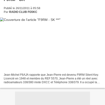
Publié le 26/11/2011 à 05:58
Par
RADIO CLUB FG5KC
Jean-Michel F6AJA rapporte que Jean-Pierre est devenu F9RM Silent Key.
Licencié en 1948 et membre du REF 5570, Jean-Pierre a été un réel avec
radioamateurs 338/380 mixte DXCC et Téléphone 338/379. Il a occupé la
première place sur le tableau d'honneur...