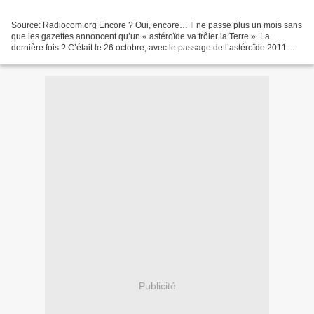
Source: Radiocom.org Encore ? Oui, encore… Il ne passe plus un mois sans
que les gazettes annoncent qu’un « astéroïde va frôler la Terre ». La
dernière fois ? C’était le 26 octobre, avec le passage de l’astéroïde 2011
UC190 à moins de 700 000 kilomètres....
Publicité