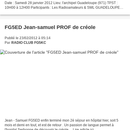
Date : Samedi 28 janvier 2012 Lieu: l'archipel Guadeloupe (971) TPST :
10H00 à 12H00 Participants : Les Radioamateurs & SWL GUADELOUPE
Note de l'éditeur : ce compte-rendu peut être consulter...
FG5ED Jean-samuel PROF de créole
Publié le 23/02/2012 à 05:14
Par
RADIO CLUB FG5KC
Jean - Samuel FG5ED enfin terminé mon 2è séjour en hôpital hier, soit 5
mois et demi en tout, et est de retour . Un passion de langue permet à
l'hopital Serbonne de découvrir le créole ... Lire article ici