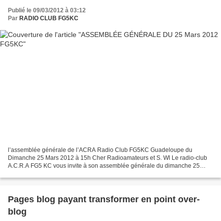
Publié le 09/03/2012 à 03:12
Par
RADIO CLUB FG5KC
l’assemblée générale de l’ACRA Radio Club FG5KC Guadeloupe du
Dimanche 25 Mars 2012 à 15h Cher Radioamateurs et S. Wl Le radio-club
A.C.R.A FG5 KC vous invite à son assemblée générale du dimanche 25
Mars 2012 au snack "CHEZ MOMO " à Ffrench Saint Anne...
Pages blog payant transformer en point over-
blog