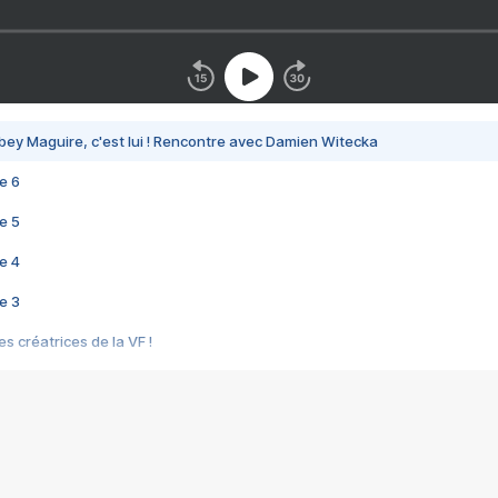
bey Maguire, c'est lui ! Rencontre avec Damien Witecka
e 6
e 5
e 4
e 3
s créatrices de la VF !
e 2
e 1
e Mektoub My Love arrive enfin ! Rencontre avec Shaïn Boumedine et Sal