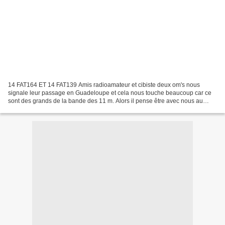
14 FAT164 ET 14 FAT139 Amis radioamateur et cibiste deux om's nous
signale leur passage en Guadeloupe et cela nous touche beaucoup car ce
sont des grands de la bande des 11 m. Alors il pense être avec nous au
mois d'avril depuis le Gosier et nous espérons...