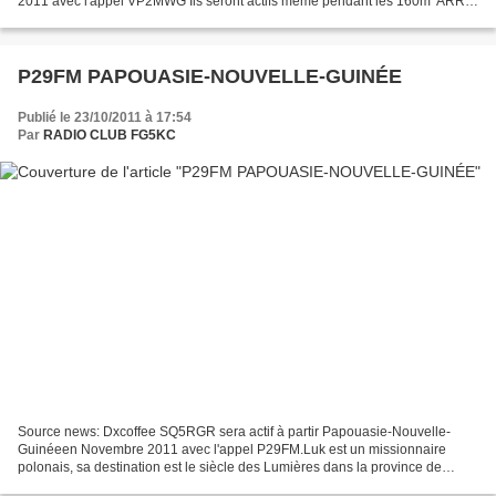
2011 avec l'appel VP2MWG Ils seront actifs même pendant les 160m 'ARRL
En dehors du concours sera active avec leur...
P29FM PAPOUASIE-NOUVELLE-GUINÉE
Publié le 23/10/2011 à 17:54
Par
RADIO CLUB FG5KC
Source news: Dxcoffee SQ5RGR sera actif à partir Papouasie-Nouvelle-
Guinéeen Novembre 2011 avec l'appel P29FM.Luk est un missionnaire
polonais, sa destination est le siècle des Lumières dans la province de
Sandaun du sud à 50 km de Aitape dans le nord-ouest...