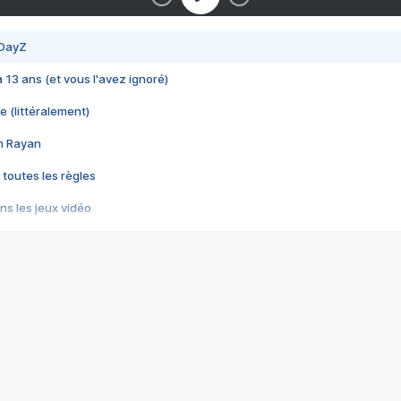
 DayZ
 a 13 ans (et vous l'avez ignoré)
e (littéralement)
im Rayan
 toutes les règles
s les jeux vidéo
us choquant de Rockstar ? - Le scandale BULLY
e plus moche de Steam
du RÊVE tourne au CAUCHEMAR
pendant 8 heures
it… à tort