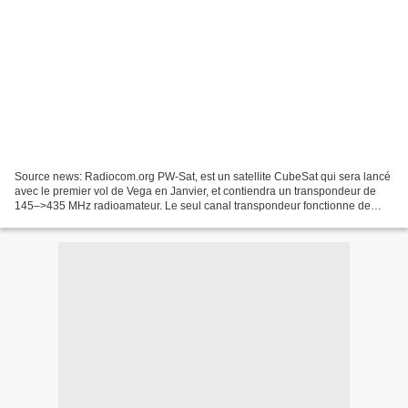
Source news: Radiocom.org PW-Sat, est un satellite CubeSat qui sera lancé
avec le premier vol de Vega en Janvier, et contiendra un transpondeur de
145–>435 MHz radioamateur. Le seul canal transpondeur fonctionne de
manière similaire au transpondeur du...