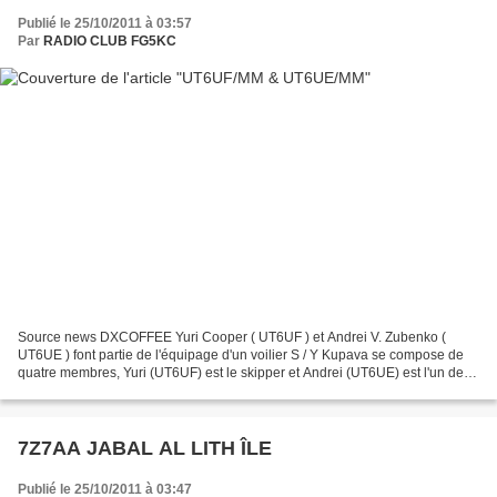
Publié le 25/10/2011 à 03:57
Par
RADIO CLUB FG5KC
Source news DXCOFFEE Yuri Cooper ( UT6UF ) et Andrei V. Zubenko (
UT6UE ) font partie de l'équipage d'un voilier S / Y Kupava se compose de
quatre membres, Yuri (UT6UF) est le skipper et Andrei (UT6UE) est l'un des
membres d'équipage. Ils ont quitté le...
7Z7AA JABAL AL LITH ÎLE
Publié le 25/10/2011 à 03:47