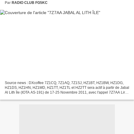
Par
RADIO CLUB FG5KC
Source news : DXcoffee 7Z1CQ, 7Z1AQ, 7Z1SJ, HZ1BT, HZ1BW, HZ1DG,
HZ1DS, HZ1HN, HZ1MD, HZ1TT, HZ1TL et HZ2TT sera actif à partir de Jabal
Al Lith île (IOTA AS-191) de 17-25 Novembre 2011, avec l'appel 7Z7AA Lire
la suite » RADIO CLUB FG5KC GUADELOUPE