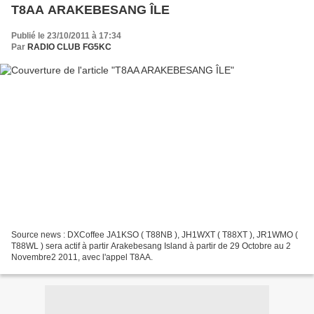
T8AA ARAKEBESANG ÎLE
Publié le 23/10/2011 à 17:34
Par
RADIO CLUB FG5KC
Source news : DXCoffee JA1KSO ( T88NB ), JH1WXT ( T88XT ), JR1WMO (
T88WL ) sera actif à partir Arakebesang Island à partir de 29 Octobre au 2
Novembre2 2011, avec l'appel T8AA.