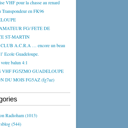
ise VHF pour la chasse au renard
 Transpondeur en FK96
ELOUPE
AMATEUR FG/ FETE DE
CE ST-MARTIN
CLUB A.C.R.A … encore un beau
 l’ Ecole Guadeloupe.
 votre balun 4:1
S VHF FG5ZMO GUADELOUPE
N DU MOIS FG5AZ (fg7az)
gories
ion Radioham
(1013)
sblog
(544)