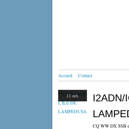
Accueil
Contact
I2ADN/I
11 oct.
LAMPE
CQ WW DX SSB entr