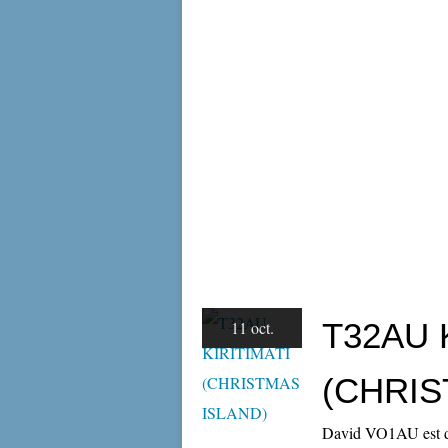
T32AU 
11 oct.
(CHRIS
David VO1AU est de 