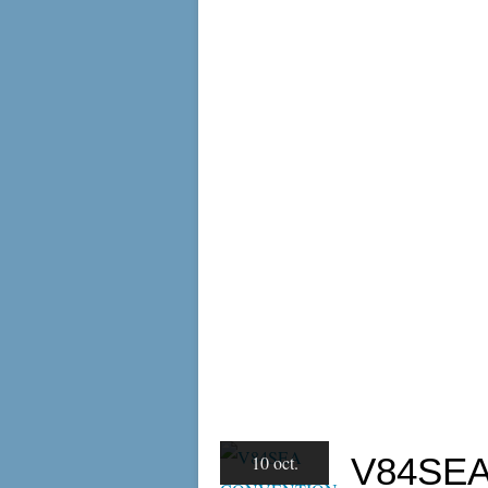
V84SE
10 oct.