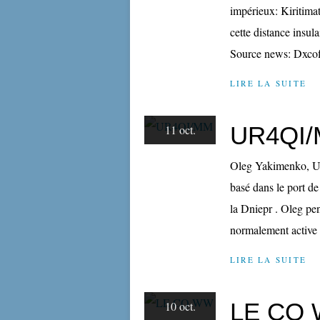
impérieux: Kiritimati
cette distance insu
Source news: Dxcoff
LIRE LA SUITE
UR4QI
11 oct.
Oleg Yakimenko, UR
basé dans le port de 
la Dniepr . Oleg pend
normalement active d
LIRE LA SUITE
LE CQ 
10 oct.