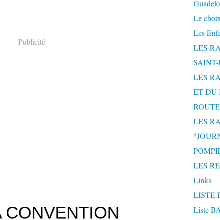
Guadelo
Le choix
Les Enf
Publicité
LES R
SAINT
LES R
ET DU 
ROUTE
LES R
"JOUR
POMPIE
LES R
Links
LISTE 
A CONVENTION
Liste 