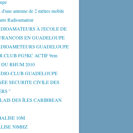
upe
 d'une antenne de 2 mètres mobile
ants Radioamateur
ADIOAMATEURS À l'ECOLE DE
-FRANCOIS EN GUADELOUPE
ADIOAMETEURS GUADELOUPE
R.CLUB FG5KC ACTIF 9em
 DU RHUM 2010
ADIO-CLUB GUADELOUPE
NÉE SECURITE CIVILE DES
RS "
ELAIS DES ÎLES CARIBBEAN
BALISE 10M
BALISE 50MHZ