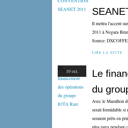
SEANET
Il mettra l'accent s
2011 à Negara Brun
Source: DXCOFFEE 
LIRE LA SUITE
Le fina
10 oct.
du grou
Avec le Marathon d
serait formidable si
seraient prêts en pr
plus rares pendant ce