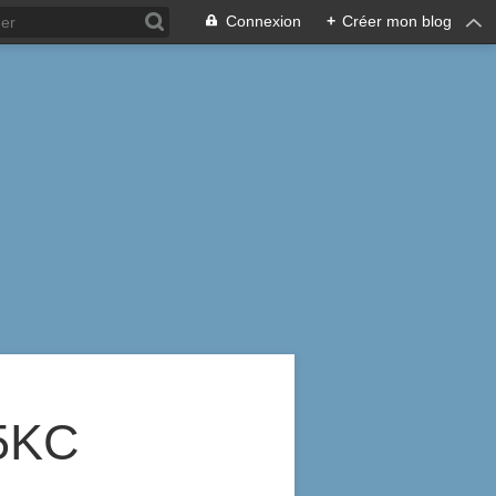
Connexion
+
Créer mon blog
5KC