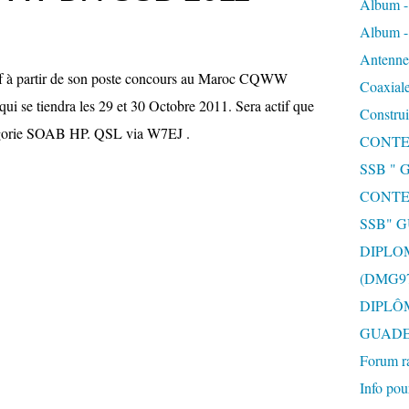
Album 
Album 
Antenne 
if à partir de son poste concours au Maroc CQWW
Coaxiale
i se tiendra les 29 et 30 Octobre 2011. Sera actif que
Construi
gorie SOAB HP. QSL via W7EJ .
CONTE
SSB "
CONTE
SSB" 
DIPLO
(DMG97
DIPLÔ
GUAD
Forum r
Info pou