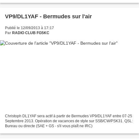
jeunes de communiquer avec leurs amis en France...
VP9/DL1YAF - Bermudes sur l'air
Publié le 12/09/2013 à 17:17
Par
RADIO CLUB FG5KC
Christoph DL1YAF sera actif à partir de Bermudes VP9/DL1YAF entre 07-25
Septembre 2013. Opération de vacances de style sur SSB/CW/PSK31. QSL:
Bureau ou directe (SAE + GS - s'il vous plaît ne IRC)