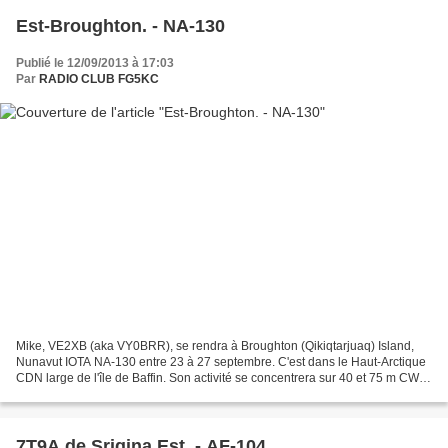
Est-Broughton. - NA-130
Publié le 12/09/2013 à 17:03
Par
RADIO CLUB FG5KC
Mike, VE2XB (aka VY0BRR), se rendra à Broughton (Qikiqtarjuaq) Island,
Nunavut IOTA NA-130 entre 23 à 27 septembre. C'est dans le Haut-Arctique
CDN large de l'île de Baffin. Son activité se concentrera sur 40 et 75 m CW /
SSB. Site www.vy0brr.jimdo.com...
7T9A de Srigina Est. - AF-104