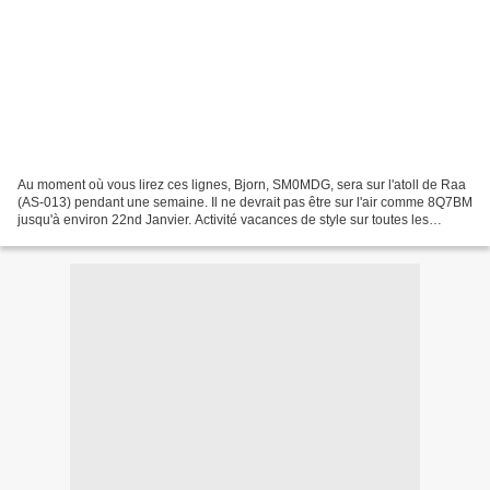
Au moment où vous lirez ces lignes, Bjorn, SM0MDG, sera sur l'atoll de Raa
(AS-013) pendant une semaine. Il ne devrait pas être sur l'air comme 8Q7BM
jusqu'à environ 22nd Janvier. Activité vacances de style sur toutes les
bandes, 160-10 mètres. Il ne...