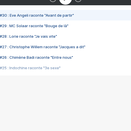
#30 : Eve Angeli raconte "Avant de partir"
#29 : MC Solaar raconte "Bouge de là"
28 : Lorie raconte "Je vais vite"
#27 : Christophe Willem raconte "Jacques a dit"
#26 : Chimène Badi raconte "Entre nous"
#25 : Indochine raconte "3e sexe"
#24 : Zaho raconte "C'est chelou"
#23 : Patrick Bruel raconte "Au café des délices"
#22 : Kyo raconte "Le chemin"
#21 : Nolwenn Leroy raconte "Cassé"
#20 : Patrick Hernandez raconte "Born to be alive"