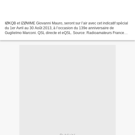
IØKQB et IZØWME Giovanni Mauro, seront sur l’air avec cet indicatif spécial
du 1er Avril au 30 Août 2013, à l’occasion du 139e anniversaire de
Guglielmo Marconi. QSL directe et eQSL. Source: Radioamateurs France
News pub: Pour vos antennes 6m ici chez...