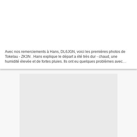
Avec nos remerciements à Hans, DL6JGN, voici les premières photos de
Tokelau - ZK3N . Hans explique le départ a été très dur - chaud, une
humidité élevée et de fortes pluies. Ils ont eu quelques problèmes avec
l'équipement aussi, mais tout est résolu...