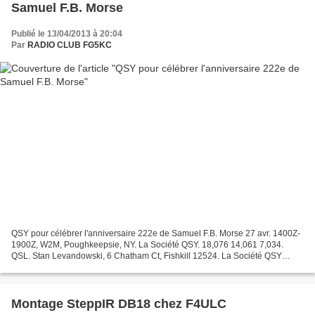
Samuel F.B. Morse
Publié le 13/04/2013 à 20:04
Par
RADIO CLUB FG5KC
QSY pour célébrer l'anniversaire 222e de Samuel F.B. Morse 27 avr. 1400Z-
1900Z, W2M, Poughkeepsie, NY. La Société QSY. 18,076 14,061 7,034.
QSL. Stan Levandowski, 6 Chatham Ct, Fishkill 12524. La Société QSY
fêtera le 222e de la naissance de Samuel F.B....
Montage SteppIR DB18 chez F4ULC