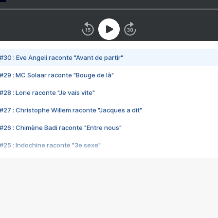
#30 : Eve Angeli raconte "Avant de partir"
#29 : MC Solaar raconte "Bouge de là"
28 : Lorie raconte "Je vais vite"
#27 : Christophe Willem raconte "Jacques a dit"
#26 : Chimène Badi raconte "Entre nous"
#25 : Indochine raconte "3e sexe"
#24 : Zaho raconte "C'est chelou"
#23 : Patrick Bruel raconte "Au café des délices"
#22 : Kyo raconte "Le chemin"
#21 : Nolwenn Leroy raconte "Cassé"