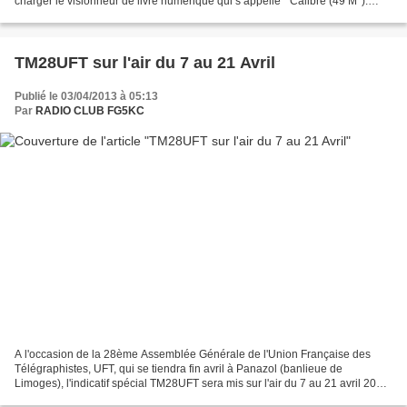
charger le visionneur de livre numérique qui s’appelle " Calibre (49 M°).
Dans le menu de présentation...
TM28UFT sur l'air du 7 au 21 Avril
Publié le 03/04/2013 à 05:13
Par
RADIO CLUB FG5KC
A l'occasion de la 28ème Assemblée Générale de l'Union Française des
Télégraphistes, UFT, qui se tiendra fin avril à Panazol (banlieue de
Limoges), l'indicatif spécial TM28UFT sera mis sur l'air du 7 au 21 avril 2013.
Activité en bandes HF et + pour cette...