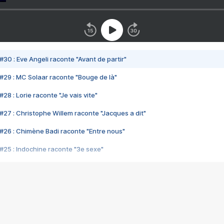
#30 : Eve Angeli raconte "Avant de partir"
#29 : MC Solaar raconte "Bouge de là"
28 : Lorie raconte "Je vais vite"
#27 : Christophe Willem raconte "Jacques a dit"
#26 : Chimène Badi raconte "Entre nous"
#25 : Indochine raconte "3e sexe"
#24 : Zaho raconte "C'est chelou"
#23 : Patrick Bruel raconte "Au café des délices"
#22 : Kyo raconte "Le chemin"
#21 : Nolwenn Leroy raconte "Cassé"