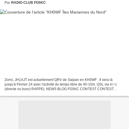
Par
RADIO CLUB FG5KC
Zorro, JH1AJT est actuellement QRV de Saipan en KH0WF . Il sera là
jusqu'à Février 24 avec l'activité du temps libre de 40-10m. QSL via H / c
(directe ou buro) RAPPEL NEWS BLOG FG5KC CONTEST CONTEST
CHAMPIONNAT 10M SSB DE L'ILE DE LA GUADELOUPE 29 JUIN...