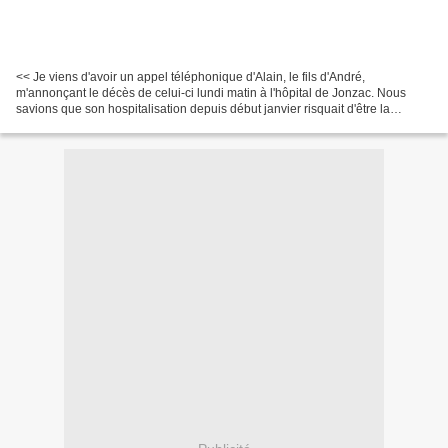
<< Je viens d'avoir un appel téléphonique d'Alain, le fils d'André,
m'annonçant le décès de celui-ci lundi matin à l'hôpital de Jonzac. Nous
savions que son hospitalisation depuis début janvier risquait d'être la
dernière mais nous espérions tous que,...