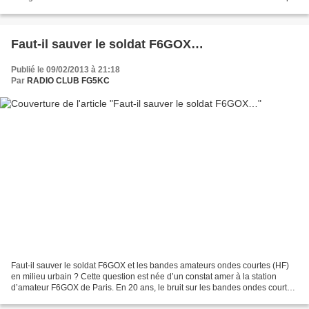
vise à transmettre leur passion...
Faut-il sauver le soldat F6GOX…
Publié le 09/02/2013 à 21:18
Par
RADIO CLUB FG5KC
Faut-il sauver le soldat F6GOX et les bandes amateurs ondes courtes (HF)
en milieu urbain ? Cette question est née d’un constat amer à la station
d’amateur F6GOX de Paris. En 20 ans, le bruit sur les bandes ondes courtes
en zone urbaine a atteint de telles...