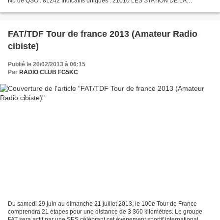
Nb de QSO : 81242 Indicatifs uniques : 21010 LES STATION DE LA
GUADELOUPE QUI A TRAVAIL LE 5X8C ET...
FAT/TDF Tour de france 2013 (Amateur Radio
cibiste)
Publié le 20/02/2013 à 06:15
Par
RADIO CLUB FG5KC
Du samedi 29 juin au dimanche 21 juillet 2013, le 100e Tour de France
comprendra 21 étapes pour une distance de 3 360 kilomètres. Le groupe
FAT sera actif par une SES célébrant cet évènement sportif international.