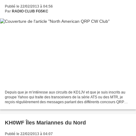
Publié le 22/02/2013 à 04:56
Par
RADIO CLUB FG5KC
Depuis que je m’intéresse aux circuits de KD1JV et que je suis inscrits au
groupe Yahoo qui traite des transceivers de la série ATS ou des MTR, je
reçois régulièrement des messages parlant des différents concours QRP
organisés par le NAQCC (North American...
KH0WF Îles Mariannes du Nord
Publié le 22/02/2013 à 04:07